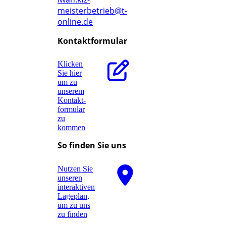
meisterbetrieb@t-
online.de
Kontaktformular
Klicken
Sie hier
um zu
unserem
Kon­takt­
for­mu­lar
zu
kommen
So finden Sie uns
Nutzen Sie
unseren
interaktiven
La­ge­plan,
um zu uns
zu finden